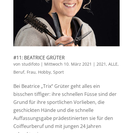
#11: BEATRICE GRÜTER
von
studifoto
|
Mittwoch 10. März 2021
|
2021
,
ALLE
,
Beruf
,
Frau
,
Hobby
,
Sport
Bei Beatrice „Trix“ Grüter geht alles ein
bisschen tiffiger: ihre schnellen Füsse sind der
Grund für ihre sportlichen Vorlieben, die
geschickten Hände und die schnelle
Auffassungsgabe prädestinierten sie für den
Coiffeurberuf und mit jungen 24 Jahren