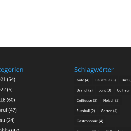
tegorien
Schlagwörter
021
(54)
Auto
(4)
Baustelle
(3)
Bike
(
022
(6)
Brändi
(2)
bunt
(3)
Coiffeur
LLE
(60)
Coiffeuse
(3)
Fleisch
(2)
eruf
(47)
Fussball
(2)
Garten
(4)
rau
(24)
Gastronomie
(4)
obby
(47)