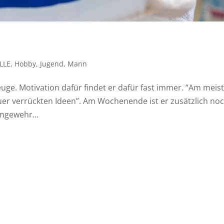
LLE
,
Hobby
,
Jugend
,
Mann
euge. Motivation dafür findet er dafür fast immer. “Am meis
uer verrückten Ideen”. Am Wochenende ist er zusätzlich no
mgewehr...