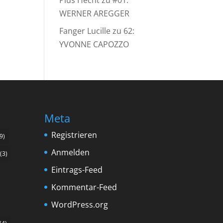
Pius Hecht
zu
#01:
WERNER AREGGER
Fanger Lucille
zu
62:
YVONNE CAPOZZO
Meta
Registrieren
9)
Anmelden
(3)
Eintrags-Feed
Kommentar-Feed
WordPress.org