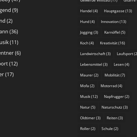
Gewerbe Willisau
(17)
Gitarre
ugend
(9)
Handel
(4)
Hauptgasse
(13)
ind
(2)
Hund
(4)
Innovation
(13)
ann
(36)
Jogging
(3)
Karnöffel
(5)
usik
(11)
Koch
(4)
Kreativität
(16)
entner
(6)
Landwirtschaft
(3)
Laufsport
(2
port
(12)
Lebensmittel
(3)
Lesen
(4)
er
(17)
Maurer
(2)
Mobilität
(7)
Mofa
(2)
Motorrad
(4)
Musik
(12)
Napfrugger
(2)
Natur
(5)
Naturschutz
(3)
Oldtimer
(3)
Reiten
(3)
Roller
(2)
Schule
(2)