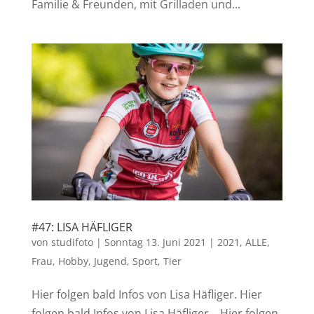
Familie & Freunden, mit Grilladen und...
#47: LISA HÄFLIGER
von
studifoto
|
Sonntag 13. Juni 2021
|
2021
,
ALLE
,
Frau
,
Hobby
,
Jugend
,
Sport
,
Tier
Hier folgen bald Infos von Lisa Häfliger. Hier
folgen bald Infos von Lisa Häfliger. Hier folgen