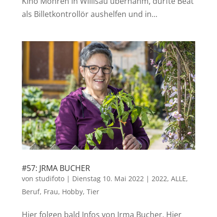
Kino Mohren in Willisau übernahm, durfte Beat
als Billetkontrollör aushelfen und in...
#57: JRMA BUCHER
von
studifoto
|
Dienstag 10. Mai 2022
|
2022
,
ALLE
,
Beruf
,
Frau
,
Hobby
,
Tier
Hier folgen bald Infos von Jrma Bucher. Hier