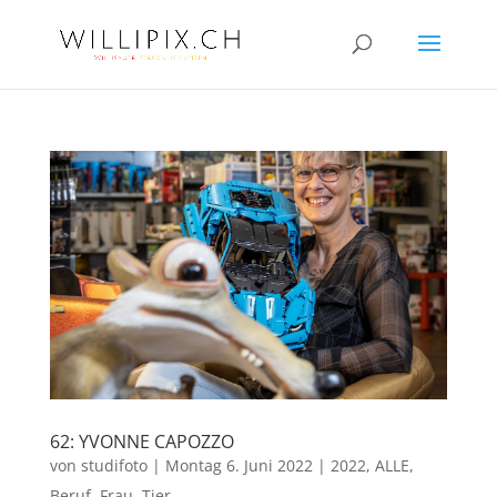
62: YVONNE CAPOZZO
von
studifoto
|
Montag 6. Juni 2022
|
2022
,
ALLE
,
Beruf
,
Frau
,
Tier