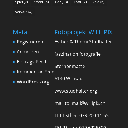
Spiel
(7)
Städtli
(8)
Tier
(13)
Töffli
(2)
Velo
(6)
Verkauf
(4)
Meta
Fotoprojekt WILLIPIX
Registrieren
Esther & Thomi Studhalter
Anmelden
faszination fotografie
Eintrags-Feed
Sternenmatt 8
Kommentar-Feed
6130 Willisau
WordPress.org
www.studhalter.org
mail to:
mail@willipix.ch
TEL Esther: 079 200 11 55
TEL Thomi: 079 6225500