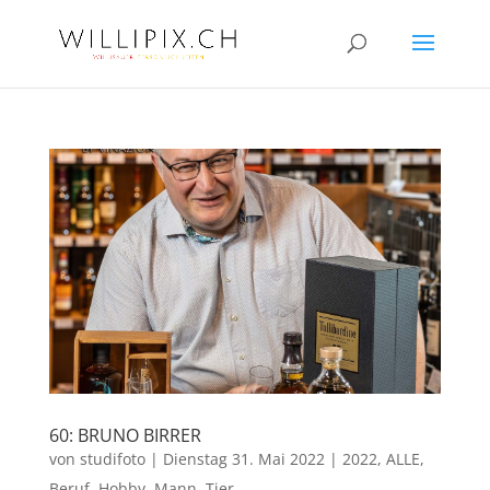
60: BRUNO BIRRER
von
studifoto
|
Dienstag 31. Mai 2022
|
2022
,
ALLE
,
Beruf
,
Hobby
,
Mann
,
Tier