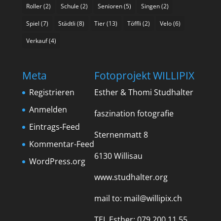
Roller
(2)
Schule
(2)
Senioren
(5)
Singen
(2)
Spiel
(7)
Städtli
(8)
Tier
(13)
Töffli
(2)
Velo
(6)
Verkauf
(4)
Meta
Fotoprojekt WILLIPIX
Registrieren
Esther & Thomi Studhalter
Anmelden
faszination fotografie
Eintrags-Feed
Sternenmatt 8
Kommentar-Feed
6130 Willisau
WordPress.org
www.studhalter.org
mail to:
mail@willipix.ch
TEL Esther: 079 200 11 55